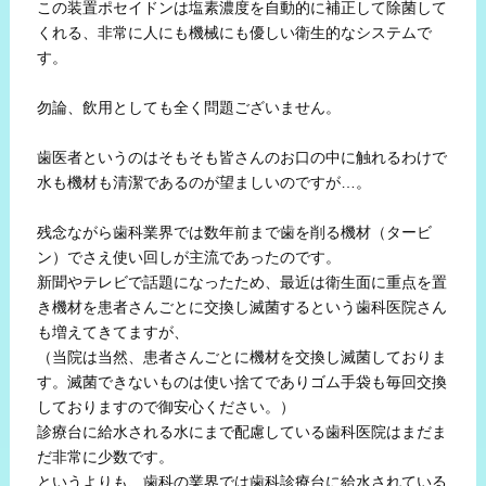
この装置ポセイドンは塩素濃度を自動的に補正して除菌して
くれる、非常に人にも機械にも優しい衛生的なシステムで
す。
勿論、飲用としても全く問題ございません。
歯医者というのはそもそも皆さんのお口の中に触れるわけで
水も機材も清潔であるのが望ましいのですが…。
残念ながら歯科業界では数年前まで歯を削る機材（タービ
ン）でさえ使い回しが主流であったのです。
新聞やテレビで話題になったため、最近は衛生面に重点を置
き機材を患者さんごとに交換し滅菌するという歯科医院さん
も増えてきてますが、
（当院は当然、患者さんごとに機材を交換し滅菌しておりま
す。滅菌できないものは使い捨てでありゴム手袋も毎回交換
しておりますので御安心ください。）
診療台に給水される水にまで配慮している歯科医院はまだま
だ非常に少数です。
というよりも、歯科の業界では歯科診療台に給水されている