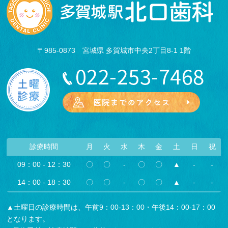
〒985-0873 宮城県 多賀城市中央2丁目8-1 1階
診療時間
月
火
水
木
金
土
日
祝
09：00 - 12：30
〇
〇
-
〇
〇
▲
-
-
14：00 - 18：30
〇
〇
-
〇
〇
▲
-
-
▲土曜日の診療時間は、午前9：00-13：00・午後14：00-17：00
となります。