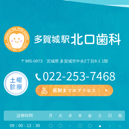
〒985-0873 宮城県 多賀城市中央2丁目8-1 1階
診療時間
月
火
水
木
金
土
日
祝
09：00 - 12：30
〇
〇
-
〇
〇
▲
-
-