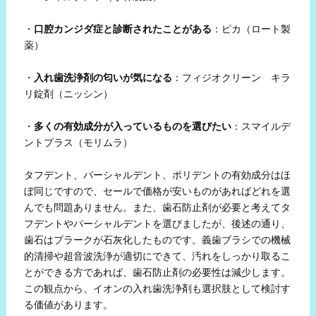
・
口腔カンジダ症と診断されたことがある
：ピカ（ロート製
薬）
・
入れ歯洗浄剤の匂いが気になる
：フィジオクリーン キラ
リ錠剤（ニッシン）
・
多くの有効成分が入っているものを選びたい
：スマイルデ
ントプラス（モリムラ）
タフデント、パーシャルデント、ポリデントの有効成分はほ
ぼ同じですので、セールで価格が安いものがあればどれを選
んでも問題ありません。また、歯石防止剤が必要と考えてタ
フデントやパーシャルデントを選びましたが、後述の通り、
歯石はプラークが石灰化したものです。義歯ブラシでの機械
的清掃や超音波洗浄が適切にできて、汚れをしっかり取るこ
とができる方であれば、歯石防止剤の必要性は減少します。
この観点から、イオンの入れ歯洗浄剤も選択肢として検討す
る価値があります。