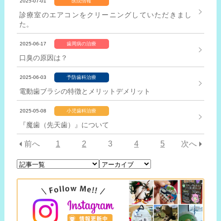
2025-07-01
医院情報
診療室のエアコンをクリーニングしていただきまし
た。
2025-06-17
歯周病の治療
口臭の原因は？
2025-06-03
予防歯科治療
電動歯ブラシの特徴とメリットデメリット
2025-05-08
小児歯科治療
『魔歯（先天歯）』について
前へ
1
2
3
4
5
次へ