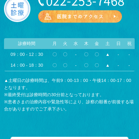
診療時間
月
火
水
木
金
土
日
祝
09：00 - 12：30
〇
〇
-
〇
〇
▲
-
-
14：00 - 18：30
〇
〇
-
〇
〇
▲
-
-
▲土曜日の診療時間は、午前9：00-13：00・午後14：00-17：00
となります。
※最終受付は診療時間の30分前となっております。
※患者さまの治療内容や緊急性等により、診察の順番が前後する場
合がありますのでご了承下さい。