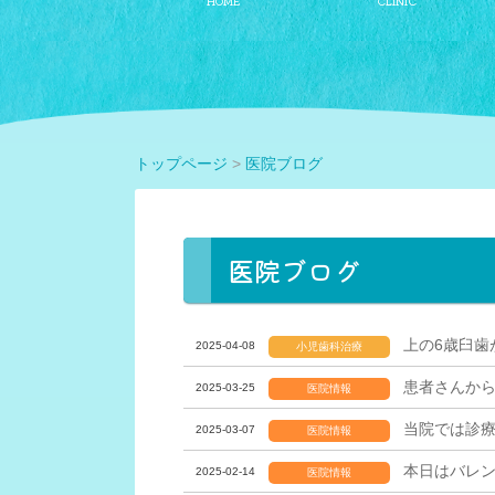
トップページ
>
医院ブログ
医院ブログ
上の6歳臼歯
2025-04-08
小児歯科治療
患者さんか
2025-03-25
医院情報
当院では診
2025-03-07
医院情報
本日はバレ
2025-02-14
医院情報