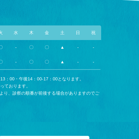
火
水
木
金
土
日
祝
〇
-
〇
〇
▲
-
-
〇
-
〇
〇
▲
-
-
3：00・午後14：00-17：00となります。
なっております。
より、診察の順番が前後する場合がありますのでご