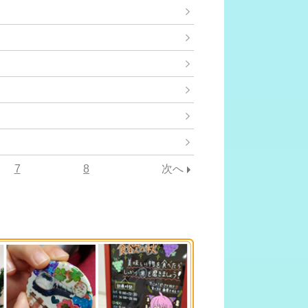
7
8
次へ